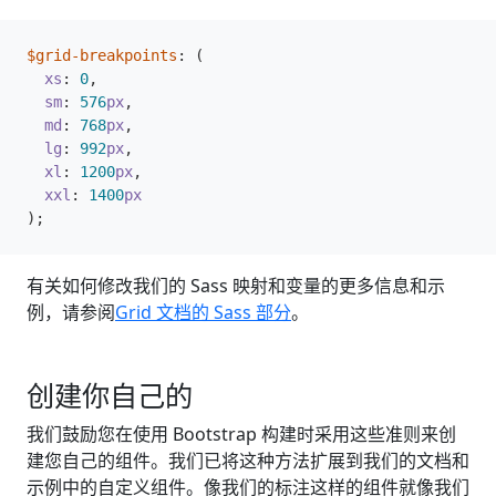
$grid-breakpoints
:
(
xs
:
0
,
sm
:
576
px
,
md
:
768
px
,
lg
:
992
px
,
xl
:
1200
px
,
xxl
:
1400
px
);
有关如何修改我们的 Sass 映射和变量的更多信息和示
例，请参阅
Grid 文档的 Sass 部分
。
创建你自己的
我们鼓励您在使用 Bootstrap 构建时采用这些准则来创
建您自己的组件。我们已将这种方法扩展到我们的文档和
示例中的自定义组件。像我们的标注这样的组件就像我们