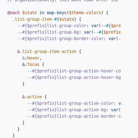
@each
$state
in
map-keys
(
$theme-colors
)
{
.list-group-item-
#{
$state
}
{
--#{$prefix}list-group-color
:
var
(
--
#{
$prefix
}#{
$
--#{$prefix}list-group-bg
:
var
(
--
#{
$prefix
}#{
$sta
--#{$prefix}list-group-border-color
:
var
(
--
#{
$pre
&
.list-group-item-action
{
&
:
hover
,
&:
focus
{
--#{$prefix}list-group-action-hover-color
:
va
--#{$prefix}list-group-action-hover-bg
:
var
(
-
}
&
:active
{
--#{$prefix}list-group-active-color
:
var
(
--
#{
--#{$prefix}list-group-active-bg
:
var
(
--
#{
$pr
--#{$prefix}list-group-active-border-color
:
v
}
}
}