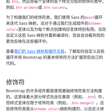
如
，然后将每个变体的各个样式分组到修饰符类中，
.btn
例如
或
。
.btn-primary
.btn-success
为了构建我们的修饰符类，我们使用 Sass 的
循环
@each
来迭代 Sass 映射。这对于通过我们生成组件的
$theme-
变体以及为每个断点创建响应变体特别有用。当您
colors
自定义这些 Sass 映射并重新编译时，您会自动看到您的
更改反映在这些循环中。
查看
我们的 Sass 映射和循环文档
，了解如何自定义这些
循环并将 Bootstrap 的基本修饰符方法扩展到您自己的
代码。
修饰符
Bootstrap 的许多组件都是使用基础修饰符类方法构建
的。这意味着大部分样式包含在基类（例如，
）中，
.btn
而样式变体仅限于修饰符类（例如，
）。这
.btn-danger
些修饰符类是从
映射构建的，以自定义修
$theme-colors