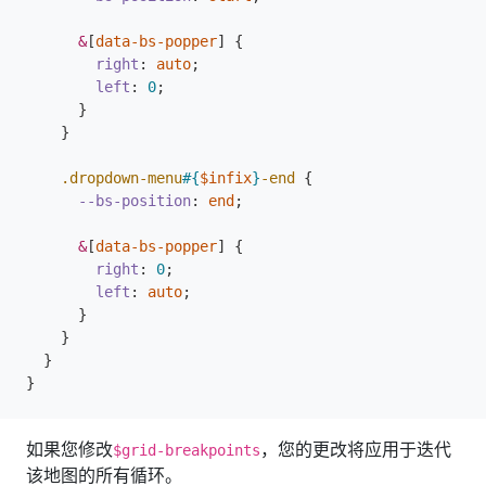
&
[
data-bs-popper
]
{
right
:
auto
;
left
:
0
;
}
}
.dropdown-menu
#{
$infix
}
-end
{
--bs-position
:
end
;
&
[
data-bs-popper
]
{
right
:
0
;
left
:
auto
;
}
}
}
}
如果您修改
，您的更改将应用​​于迭代
$grid-breakpoints
该地图的所有循环。