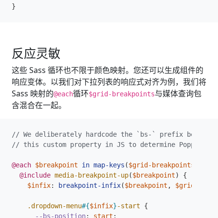
}
反应灵敏
这些 Sass 循环也不限于颜色映射。您还可以生成组件的
响应变体。以我们对下拉列表的响应式对齐为例，我们将
Sass 映射的
循环
与媒体查询包
@each
$grid-breakpoints
含混合在一起。
@each
$breakpoint
in
map-keys
(
$grid-breakpoints
)
{
@include
 media-breakpoint-up
(
$breakpoint
)
{
$infix
:
breakpoint-infix
(
$breakpoint
,
$grid-break
.dropdown-menu
#{
$infix
}
-start
{
--bs-position
:
start
;