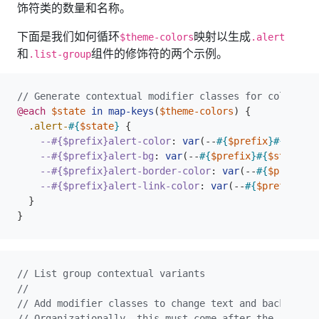
饰符类的数量和名称。
下面是我们如何循环
映射以生成
$theme-colors
.alert
和
组件的修饰符的两个示例。
.list-group
@each
$state
in
map-keys
(
$theme-colors
)
{
.alert-
#{
$state
}
{
--#{$prefix}alert-color
:
var
(
--
#{
$prefix
}#{
$state
--#{$prefix}alert-bg
:
var
(
--
#{
$prefix
}#{
$state
}
-
b
--#{$prefix}alert-border-color
:
var
(
--
#{
$prefix
}#
--#{$prefix}alert-link-color
:
var
(
--
#{
$prefix
}#{
$
}
}