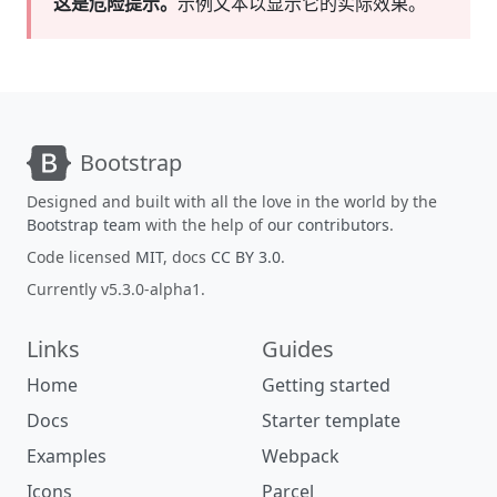
这是危险提示。
示例文本以显示它的实际效果。
Bootstrap
Designed and built with all the love in the world by the
Bootstrap team
with the help of
our contributors
.
Code licensed
MIT
, docs
CC BY 3.0
.
Currently v5.3.0-alpha1.
Links
Guides
Home
Getting started
Docs
Starter template
Examples
Webpack
Icons
Parcel